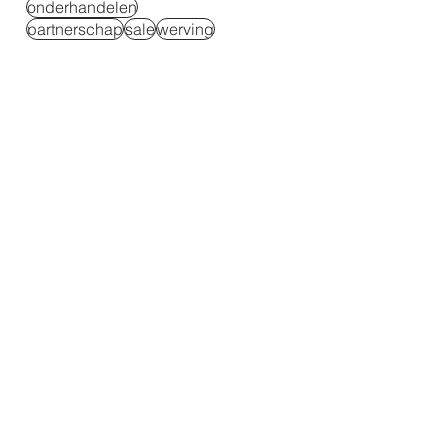
onderhandelen
partnerschap
sale
werving