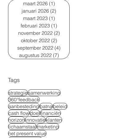
maart 2026
(1)
1 post
januari 2026
(2)
2 posts
maart 2023
(1)
1 post
februari 2023
(1)
1 post
november 2022
(2)
2 posts
oktober 2022
(2)
2 posts
september 2022
(4)
4 posts
augustus 2022
(7)
7 posts
Tags
strategie
samenwerking
360°feedback
aanbesteding
batna
beleid
cash flow
doel
financiën
horizon
innovatie
klanten
lichaamstaal
marketing
net present value