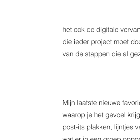
het ook de digitale verv
die ieder project moet doo
van de stappen die al geze
Mijn laatste nieuwe favori
waarop je het gevoel krijg
post-its plakken, lijntje
wat er in een groep oppopt