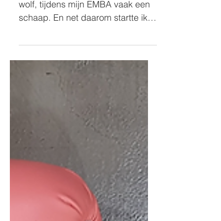
Op mijn werk voel ik me vaak de
wolf, tijdens mijn EMBA vaak een
schaap. En net daarom startte ik
twee jaar geleden aan een EMBA
aan AMS....