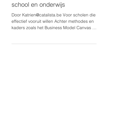
25 jan
Voorspel het succes van je
school en onderwijs
Door Katrien@catalista.be Voor scholen die
effectief vooruit willen Achter methodes en
kaders zoals het Business Model Canvas of
het Value Proposition Canvas (Alex
Osterwalder) zit een succes voorspellende
kracht [SM1] . In het geval van het
populaire en makkelijke toegankelijke
business model canvas is die voorspeller:
het evenwicht tussen het abstracte concept
(de visie) en het realistische bewijs (de
validatie) van een product of dienst. Hoe
sterker dat evenwicht - hoe me