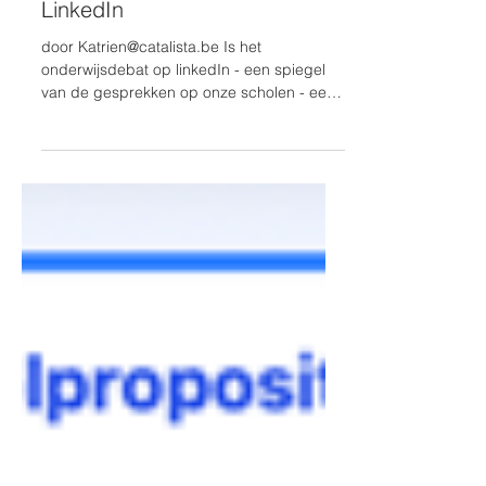
Het Onderwijsdebat op
LinkedIn
door Katrien@catalista.be Is het
onderwijsdebat op linkedIn - een spiegel
van de gesprekken op onze scholen - een
langgerekte echo van enkele
onderwijsstemmen - … iets anders ❓ We
volgen het onderwijsdebat op LinkedIn op
de voet. Elke dag, zo kort op de bal en zo
breed van insteek als ons persoonlijke
netwerk en tijd toelaten. In doing so, krijgen
we meer en meer de indruk dat dit debat
ons schoolsysteem niet verderhelpt. Meer
nog: het lijkt zich als