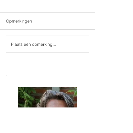
Opmerkingen
Plaats een opmerking...
Onderhandelen for
Op welke horizon 
dummies
voor jouw sector