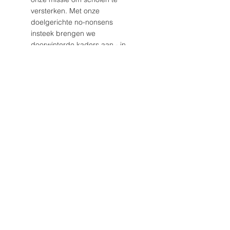
versterken. Met onze
doelgerichte no-nonsens
insteek brengen we
doorwinterde kaders aan - in
een aangepast jasje - om
scholen en andere
organisaties te laten versnellen
in de juiste richting.
Lees meer
Blog archief
maart 2026
(1)
1 post
januari 2026
(2)
2 posts
maart 2023
(1)
1 post
februari 2023
(1)
1 post
november 2022
(2)
2 posts