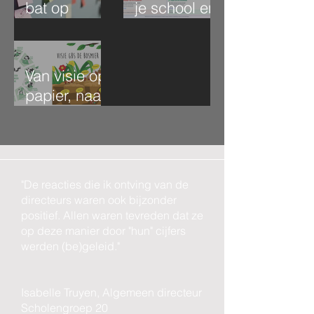
bat op
je school en
LinkedIn
onderwijs
Van visie op
papier, naar
visie in actie
"De reacties die ik ontving van de
directeurs waren ook bijzonder
positief. Allen waren tevreden dat ze
op deze manier door "hun" cijfers
werden (be)geleid."
Isabelle Truyen, Algemeen directeur
Scholengroep 20